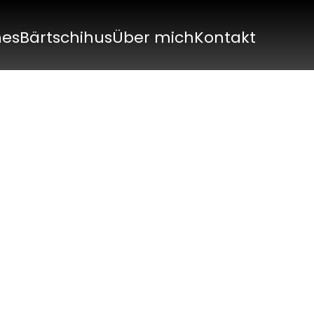
nes
Bärtschihus
Über mich
Kontakt